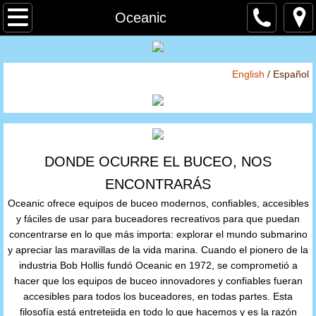
Inicio
Oceanic
Sobre
​English
/ Español
Tienda
Por Marca
Atomic Aquatics
DONDE OCURRE EL BUCEO, NOS
ENCONTRARÁS
BARE
Oceanic ofrece equipos de buceo modernos, confiables, accesibles
y fáciles de usar para buceadores recreativos para que puedan
Cressi
concentrarse en lo que más importa: explorar el mundo submarino
y apreciar las maravillas de la vida marina. Cuando el pionero de la
industria Bob Hollis fundó Oceanic en 1972, se comprometió a
Hammerhead
hacer que los equipos de buceo innovadores y confiables fueran
accesibles para todos los buceadores, en todas partes. Esta
Hollis
filosofía está entretejida en todo lo que hacemos y es la razón