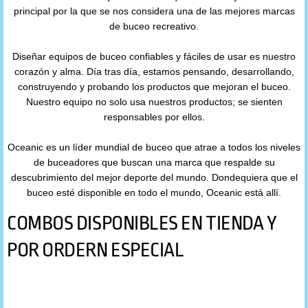
principal por la que se nos considera una de las mejores marcas
Oceanic
de buceo recreativo.
Diseñar equipos de buceo confiables y fáciles de usar es nuestro
Princeton Tec
corazón y alma. Día tras día, estamos pensando, desarrollando,
construyendo y probando los productos que mejoran el buceo.
Sherwood Scuba
Nuestro equipo no solo usa nuestros productos; se sienten
responsables por ellos.
Stahlsac
Oceanic es un líder mundial de buceo que atrae a todos los niveles
de buceadores que buscan una marca que respalde su
SUEX
descubrimiento del mejor deporte del mundo. Dondequiera que el
buceo esté disponible en todo el mundo, Oceanic está allí.
Zeagle
COMBOS DISPONIBLES EN TIENDA Y
Por Producto
POR ORDERN ESPECIAL
Accesorios
Chaleco Compensador