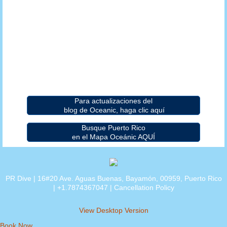
Para actualizaciones del
blog de Oceanic, haga clic aquí
Busque Puerto Rico
en el Mapa Oceánic AQUÍ
PR Dive | 16#20 Ave. Aguas Buenas, Bayamón, 00959, Puerto Rico
| +1.7874367047 |
Cancellation Policy
View Desktop Version
Book Now