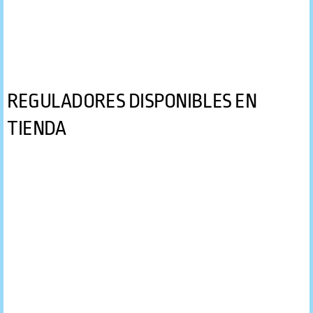
Chapaletas
Linternas
REGULADORES DISPONIBLES EN
Cuchillos
TIENDA
Caretas
Reguladores
Tanques de Buceo
Tubo de Apnea
Arpones de Pesca