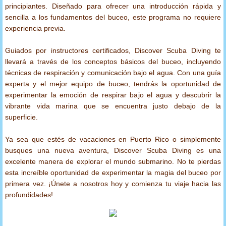
principiantes. Diseñado para ofrecer una introducción rápida y
Oceanic
sencilla a los fundamentos del buceo, este programa no requiere
experiencia previa.
Princeton Tec
Guiados por instructores certificados, Discover Scuba Diving te
llevará a través de los conceptos básicos del buceo, incluyendo
Sherwood Scuba
técnicas de respiración y comunicación bajo el agua. Con una guía
experta y el mejor equipo de buceo, tendrás la oportunidad de
Stahlsac
experimentar la emoción de respirar bajo el agua y descubrir la
vibrante vida marina que se encuentra justo debajo de la
superficie.
SUEX
Ya sea que estés de vacaciones en Puerto Rico o simplemente
Zeagle
busques una nueva aventura, Discover Scuba Diving es una
excelente manera de explorar el mundo submarino. No te pierdas
Por Producto
esta increíble oportunidad de experimentar la magia del buceo por
primera vez. ¡Únete a nosotros hoy y comienza tu viaje hacia las
profundidades!
Accesorios
Chaleco Compensador