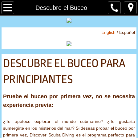
Inicio
Descubre el Buceo
Sobre
English
/ Español
Tienda
Por Marca
DESCUBRE EL BUCEO PARA
Atomic Aquatics
PRINCIPIANTES
BARE
Pruebe el buceo por primera vez, no se necesita
Cressi
experiencia previa:
Hammerhead
¿Te apetece explorar el mundo submarino? ¿Te gustaría
sumergirte en los misterios del mar? Si deseas probar el buceo por
Hollis
primera vez, Discover Scuba Diving es el programa perfecto para