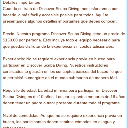
Detalles importantes
Cuando se trata de Discover Scuba Diving, nos esforzamos por
Chapaletas
hacerlo lo más fácil y accesible posible para todos. Aquí te
presentamos algunos detalles importantes que debes conocer:
Linternas
Precio: Nuestro programa Discover Scuba Diving tiene un precio de
$150.00 por persona. Esto incluye todo el equipo necesario para
Cuchillos
que puedas disfrutar de la experiencia sin costos adicionales.
Caretas
Experiencia: No se requiere experiencia previa en buceo para
participar en Discover Scuba Diving. Nuestros instructores
Reguladores
certificados te guiarán en los conceptos básicos del buceo, lo que
te permitirá sumergirte en el mundo submarino de manera fácil.
Tanques de Buceo
Requisito de edad: La edad mínima para participar en Discover
Scuba Diving es de 10 años. Los participantes menores de 18 años
Tubo de Apnea
deben tener un padre o tutor presente durante todo el programa.
Arpones de Pesca
Nivel de comodidad: Aunque no se requiere experiencia previa en
buceo, los participantes deben sentirse cómodos en el agua y
saber nadar.